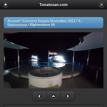
Tonatosan.com
Accueil
/
Croisière Egypte Novembre 2021
/
4 -
Elphinstone
/
Elphinstone 10