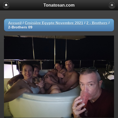
Tonatosan.com
Accueil
/
Croisière Egypte Novembre 2021
/
2 - Brothers
/
2-Brothers 09