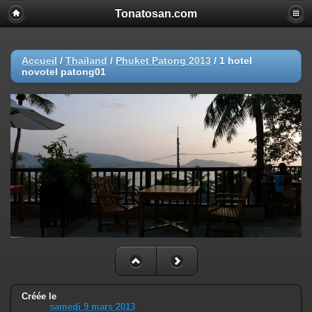
Tonatosan.com
Accueil
/
Thailand
/
Phuket Patong 2013
/
1 hotel
novotel patong01
Créée le
samedi 9 mars 2013