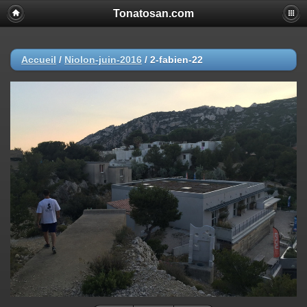
Tonatosan.com
Accueil
/
Niolon-juin-2016
/
2-fabien-22